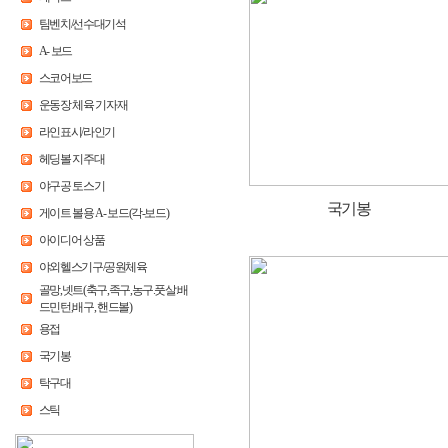
팀벤치/선수대기석
A- 보드
스코어보드
운동장 체육 기자재
라인표시/라인기
헤딩볼 지주대
야구공 토스기
국기봉
게이트 볼용 A- 보드(각-보드)
아이디어 상품
야외헬스기구/공원체육
골망,넷트(축구,족구,농구.풋살.배
드민턴,배구, 핸드볼)
용접
국기봉
탁구대
스틱