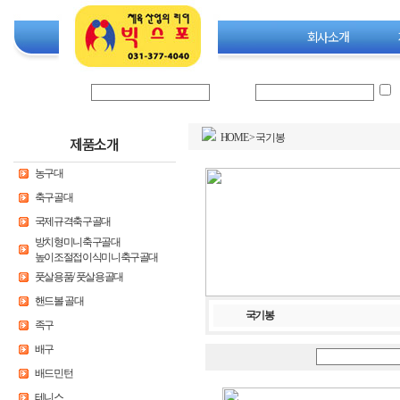
회사소개
로그인 아이디
비밀번호
HOME
>
국기봉
제품소개
농구대
축구골대
국제규격축구골대
방치형미니축구골대
높이조절접이식미니축구골대
풋살용품/ 풋살용골대
핸드볼 골대
국기봉
족구
배구
배드민턴
테니스