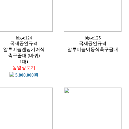
big-c124
big-c125
국제공인규격
국제공인규격
알루미늄랜딩기어식
알루미늄이동식축구골대
축구골대 (바퀴)
1대)
동영상보기
5,800,000원