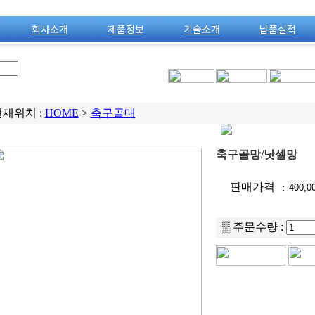
회사소개
제품정보
기술소개
납품실적
비밀번호
VE
재위치 :
HOME
>
축구골대
축구골망/낫셀망
판매가격
:
▒ 주문수량 :