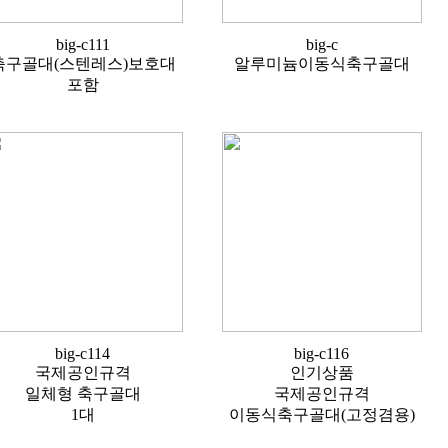
big-c111
big-c
축구골대(스텐레스)보호대
알루미늄이동식축구골대
포함
big-c114
big-c116
국제공인규격
인기상품
일체형 축구골대
국제공인규격
1대
이동식축구골대(고정겸용)