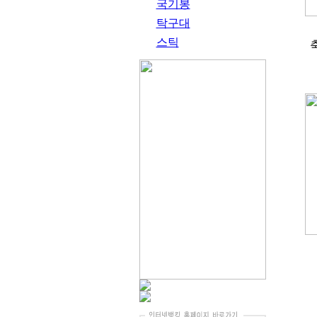
국기봉
탁구대
스틱