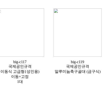
big-c117
big-c119
국제공인규격
국제공인규격
이동식 고급형{성인용)
알루미늄축구골대 (금구식)
이동+고정
1대