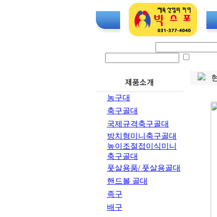
로그인 아이디
ID SA
현
제품소개
농구대
축구골대
국제규격축구골대
방치형미니축구골대
높이조절접이식미니
축구골대
풋살용품/ 풋살용골대
핸드볼 골대
족구
배구