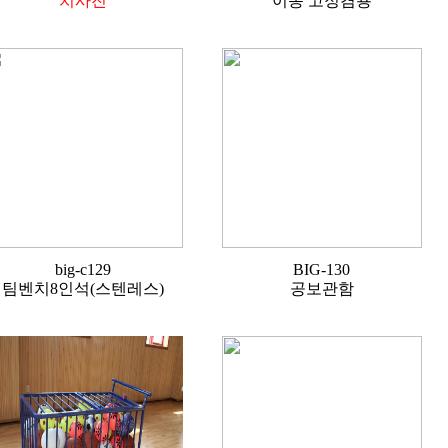
치사진
이동 고정겸용
big-c129
BIG-130
팀벤치8인석(스텐레스)
공보관함