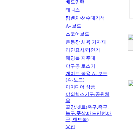
배드민턴
테니스
팀벤치/선수대기석
A- 보드
스코어보드
운동장 체육 기자재
라인표시/라인기
헤딩볼 지주대
야구공 토스기
게이트 볼용 A- 보드
(각-보드)
아이디어 상품
야외헬스기구/공원체
육
골망,넷트(축구,족구,
농구.풋살.배드민턴,배
구, 핸드볼)
용접