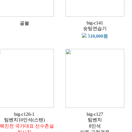
big-c141
골볼
슛팅연습기
510,000원
big-c126-1
big-c127
팀벤치10인석(스텐)
팀벤치
북진천 국가대표 선수촌설
8인석