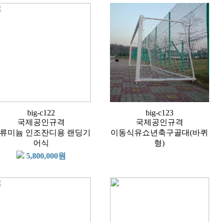
big-c122
big-c123
국제공인규격
국제공인규격
류미늄 인조잔디용 랜딩기
이동식유쇼년축구골대(바퀴
어식
형)
5,800,000원